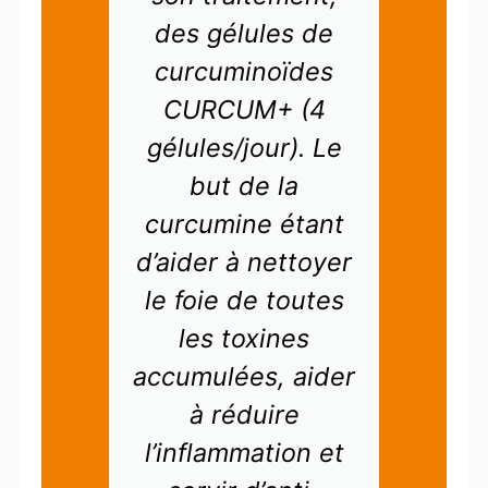
rps
des gélules de
h
me
curcuminoïdes
b
une
CURCUM+ (4
le
gélules/jour). Le
but de la
j
curcumine étant
es
t
d’aider à nettoyer
m
our
le foie de toutes
m
des
les toxines
p
de
accumulées, aider
à réduire
 je
l’inflammation et