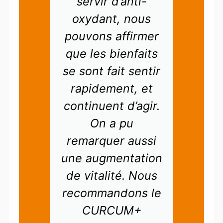
rs
servir d’anti-
ur,
oxydant, nous
ner
pouvons affirmer
a
que les bienfaits
se sont fait sentir
rapidement, et
nte
continuent d’agir.
On a pu
us
remarquer aussi
.
une augmentation
ous
de vitalité. Nous
recommandons le
cle
CURCUM+