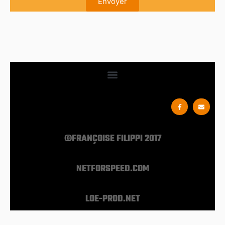
Envoyer
©FRANÇOISE FILIPPI 2017
NETFORSPEED.COM
LOE-PROD.NET