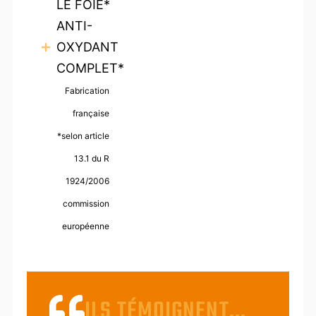
LE FOIE*
ANTI-
OXYDANT
COMPLET*
Fabrication
française
*selon article
13.1 du R
1924/2006
commission
européenne
ILS TÉMOIGNENT...