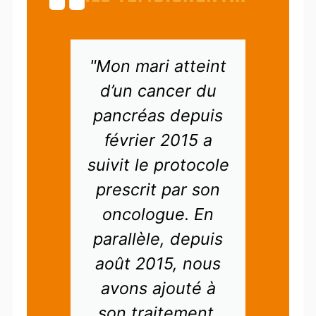
ns
"Mon mari atteint
"J
d’un cancer du
ur
pancréas depuis
ue
février 2015 a
suivit le protocole
C
e
prescrit par son
fa
oncologue. En
q
parallèle, depuis
août 2015, nous
l
n
avons ajouté à
me
is
son traitement,