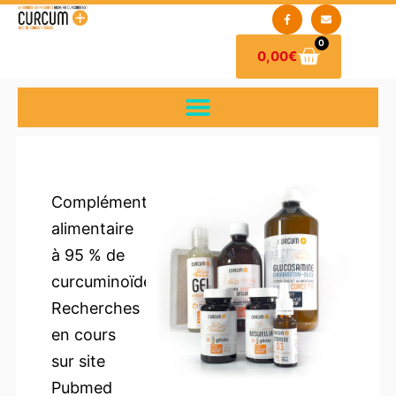
0
0,00
€
Complément
alimentaire
à 95 % de
curcuminoïdes
Recherches
en cours
sur site
Pubmed