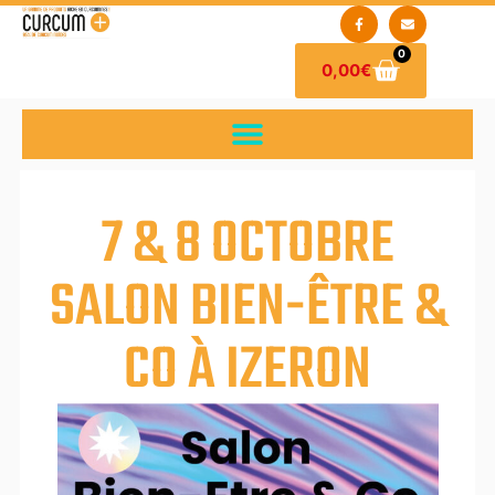
0
0,00
€
7 & 8 OCTOBRE
SALON BIEN-ÊTRE &
CO À IZERON