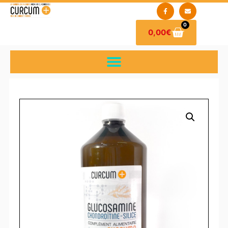
0
0,00
€