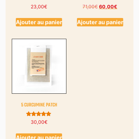
23,00
€
71,00
€
60,00
€
Ajouter au panier
Ajouter au panier
5 CURCUMINE PATCH
Note
30,00
€
5.00
sur 5
Ajouter au panier