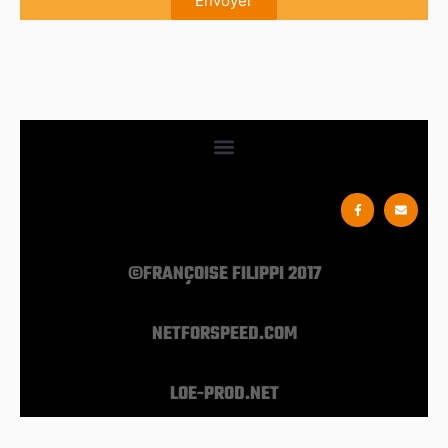
Envoyer
©FRANÇOISE FILIPPI 2017
NETFORSPEED.COM
LOE-PROD.NET