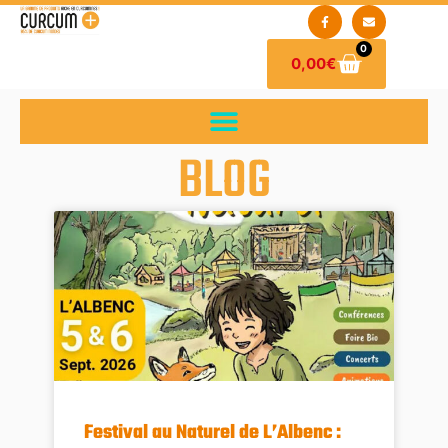
0
0,00
€
BLOG
Festival au Naturel de L’Albenc :